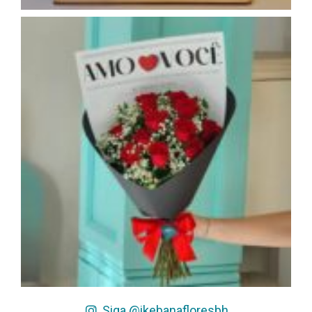
Siga @ikebanafloresbh