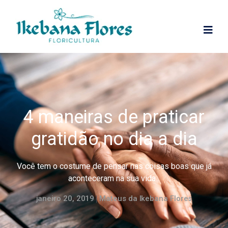
4 maneiras de praticar
gratidão no dia a dia
Você tem o costume de pensar nas coisas boas que já
aconteceram na sua vida...
janeiro 20, 2019
Mateus da Ikebana Flores