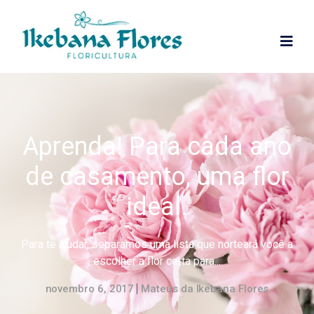
Aprenda! Para cada ano
de casamento, uma flor
ideal.
Para te ajudar, separamos uma lista que norteará você a
escolher a flor certa para...
novembro 6, 2017
Mateus da Ikebana Flores