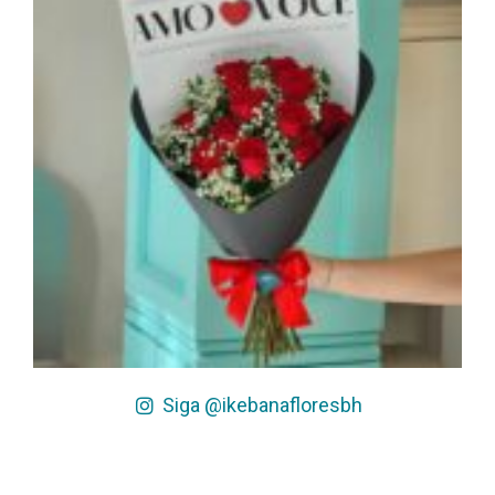
Siga @ikebanafloresbh