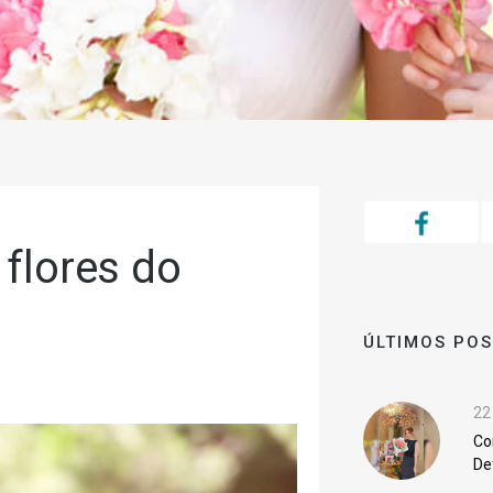
flores do
ÚLTIMOS PO
asamento ficar perfeito.
22
Co
De