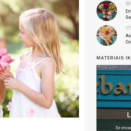
20
En
Sa
17
As
Co
MATERIAIS I
L
Se enca