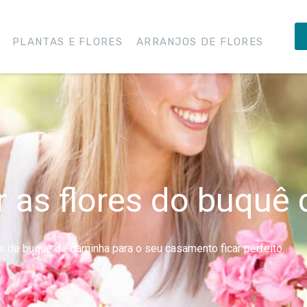
PLANTAS E FLORES
ARRANJOS DE FLORES
 as flores do buquê
 de buquê de daminha para o seu casamento ficar perfeito. ...