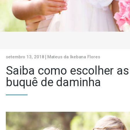
setembro 13, 2018
Mateus da Ikebana Flores
Saiba como escolher as 
buquê de daminha
Citamos aqui várias opções de buquê de daminha para o seu c