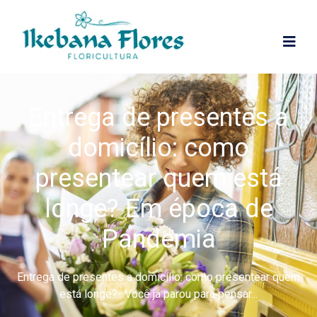
Entrega de presentes a
domicílio: como
presentear quem está
longe? Em época de
Pandemia
Entrega de presentes a domicílio: como presentear quem
está longe?- Você já parou para pensar...