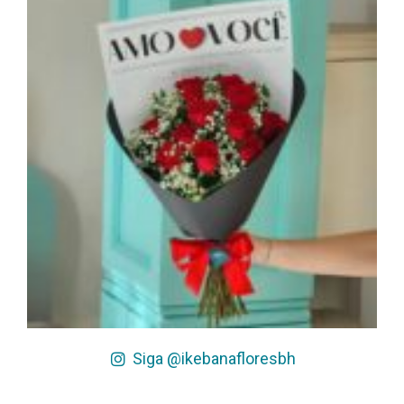
Siga @ikebanafloresbh