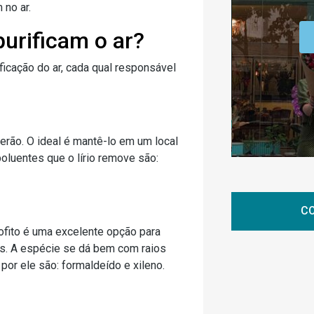
 no ar.
purificam o ar?
ficação do ar, cada qual responsável
 verão. O ideal é mantê-lo em um local
luentes que o lírio remove são:
CO
rofito é uma excelente opção para
as. A espécie se dá bem com raios
or ele são: formaldeído e xileno.