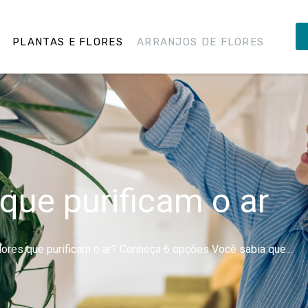
PLANTAS E FLORES
ARRANJOS DE FLORES
 que purificam o ar
ores que purificam o ar? Conheça 6 opções Você sabia que...