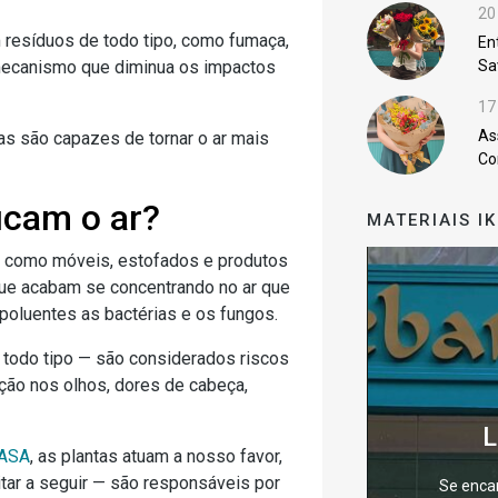
20
 resíduos de todo tipo, como fumaça,
En
Sa
r mecanismo que diminua os impactos
17
As
as são capazes de tornar o ar mais
Co
ficam o ar?
MATERIAIS I
, como móveis, estofados e produtos
ue acabam se concentrando no ar que
oluentes as bactérias e os fungos.
todo tipo — são considerados riscos
ção nos olhos, dores de cabeça,
L
NASA
, as plantas atuam a nosso favor,
ar a seguir — são responsáveis por
Se enca