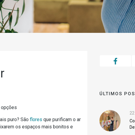
r
ÚLTIMOS PO
6 opções
22
mais puro? São
flores
que purificam o ar
Co
eixarem os espaços mais bonitos e
De