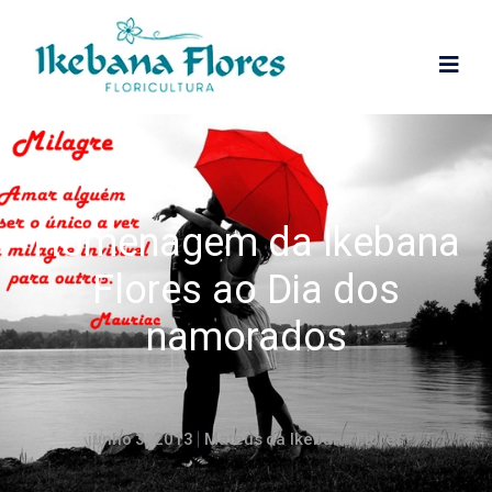
Homenagem da Ikebana
Flores ao Dia dos
namorados
junho 3, 2013
Mateus da Ikebana Flores