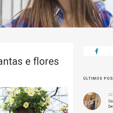
antas e flores
ÚLTIMOS PO
22
Co
De