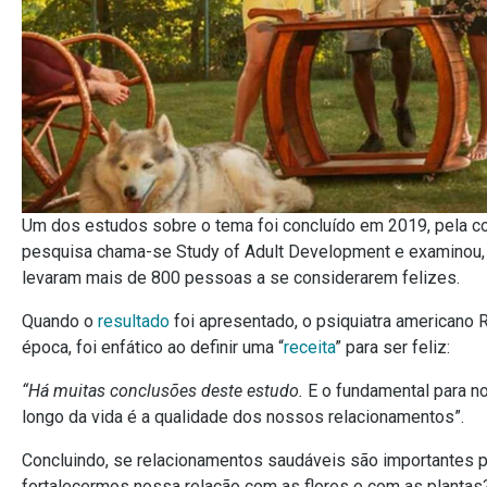
Um dos estudos sobre o tema foi concluído em 2019, pela co
pesquisa chama-se Study of Adult Development e examinou, 
levaram mais de 800 pessoas a se considerarem felizes.
Quando o
resultado
foi apresentado, o psiquiatra americano R
época, foi enfático ao definir uma “
receita
” para ser feliz:
“Há muitas conclusões deste estudo.
E o
fundamental para n
longo da vida é a qualidade dos nossos relacionamentos”.
Concluindo, se relacionamentos saudáveis são importantes pa
fortalecermos nossa relação com as flores e com as plantas?