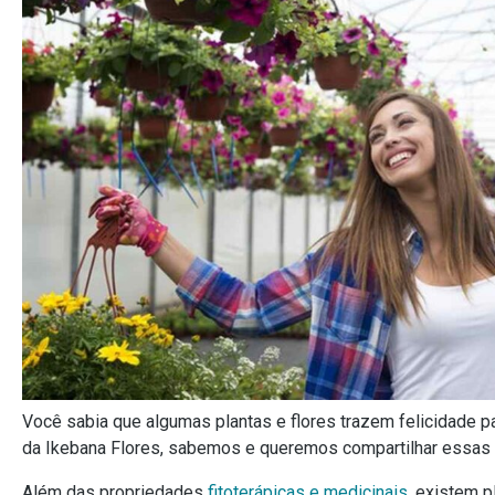
Você sabia que algumas plantas e flores trazem felicidade pa
da Ikebana Flores, sabemos e queremos compartilhar essas 
Além das propriedades
fitoterápicas e medicinais
, existem 