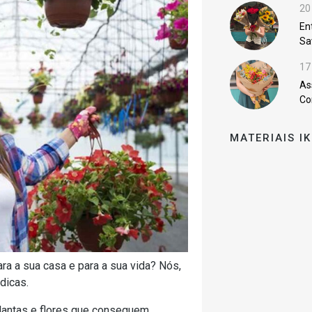
20
En
Sa
17
As
Co
MATERIAIS I
ra a sua casa e para a sua vida? Nós,
dicas.
plantas e flores que conseguem