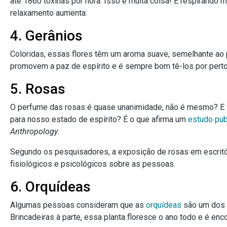
até 1860 toxinas por hora. Isso é muita coisa! E respirando
relaxamento aumenta.
4. Gerânios
Coloridas, essas flores têm um aroma suave, semelhante ao
promovem a paz de espírito e é sempre bom tê-los por perto
5. Rosas
O perfume das rosas é quase unanimidade, não é mesmo? E 
para nosso estado de espírito? É o que afirma um
estudo pub
Anthropology
.
Segundo os pesquisadores, a exposição de rosas em escritó
fisiológicos e psicológicos sobre as pessoas.
6. Orquídeas
Algumas pessoas consideram que as
orquídeas
são um dos l
Brincadeiras à parte, essa planta floresce o ano todo e é en