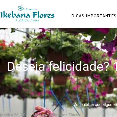
DICAS IMPORTANTES
Deseja felicidade? 
Você sabia que algumas p
janeiro 28, 2021
Mateus da Ikebana Flores