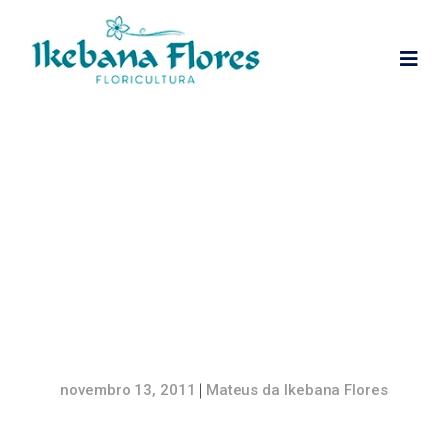
Presenteie quem você
ama – Cestas
As cestas de café da manhã e as cestas de vinho e
chocolate são uma...
novembro 13, 2011
Mateus da Ikebana Flores