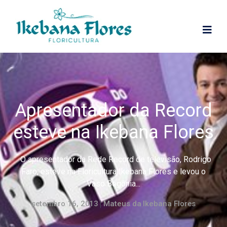
Apresentador da Record
esteve na Ikebana Flores
O apresentador da Rede Record de televisão, Rodrigo
Faro, esteve na Floricultura Ikebana Flores e levou o
Vaso Begônia...
setembro 16, 2013
Mateus da Ikebana Flores