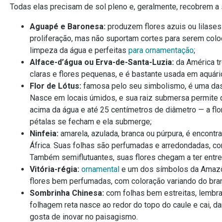
Todas elas precisam de sol pleno e, geralmente, recobrem a s
Aguapé e Baronesa:
produzem flores azuis ou lilase
proliferação, mas não suportam cortes para serem col
limpeza da água e perfeitas
para ornamentação
;
Alface-d’água ou Erva-de-Santa-Luzia:
da América tr
claras e flores pequenas, e é bastante usada em aquári
Flor de Lótus:
famosa pelo seu simbolismo, é uma das
Nasce em locais úmidos, e sua raiz submersa permite q
acima da água e até 25 centímetros de diâmetro — a flo
pétalas se fecham e ela submerge;
Ninfeia:
amarela, azulada, branca ou púrpura, é encontra
África. Suas folhas são perfumadas e arredondadas, c
Também semiflutuantes, suas flores chegam a ter entre
Vitória-régia:
ornamental
e um dos símbolos da Amazôn
flores bem perfumadas, com coloração variando do bran
Sombrinha Chinesa:
com folhas bem estreitas, lembra
folhagem reta nasce ao redor do topo do caule e cai, 
gosta de inovar no paisagismo.