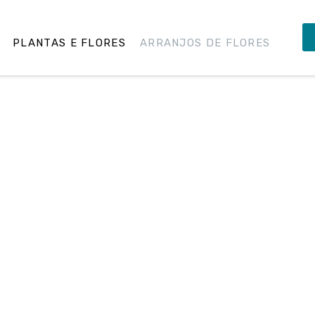
PLANTAS E FLORES
ARRANJOS DE FLORES
ntas Aquáticas
 tipos de plantas aquáticas, você conhece elas? . O que são...