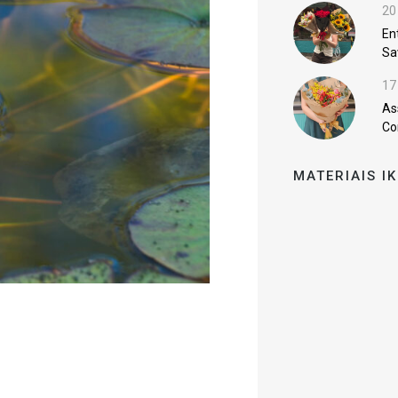
20
En
Sa
17
As
Co
MATERIAIS I