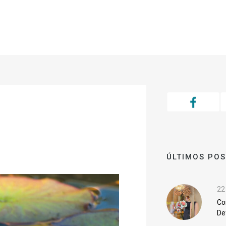
ÚLTIMOS PO
ê conhece elas?
22
Co
De