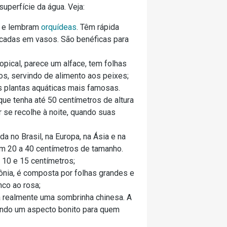
uperfície da água. Veja:
s e lembram
orquídeas
. Têm rápida
ocadas em vasos. São benéficas para
opical, parece um alface, tem folhas
os, servindo de alimento aos peixes;
 plantas aquáticas mais famosas.
ue tenha até 50 centímetros de altura
r se recolhe à noite, quando suas
da no Brasil, na Europa, na Ásia e na
om 20 a 40 centímetros de tamanho.
 10 e 15 centímetros;
ia, é composta por folhas grandes e
co ao rosa;
 realmente uma sombrinha chinesa. A
dando um aspecto bonito para quem