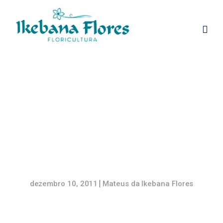
Tulipas
Tulipa spp. é o nome científico dessa espécie
popularmente conhecida como tulipa, família das...
dezembro 10, 2011
Mateus da Ikebana Flores