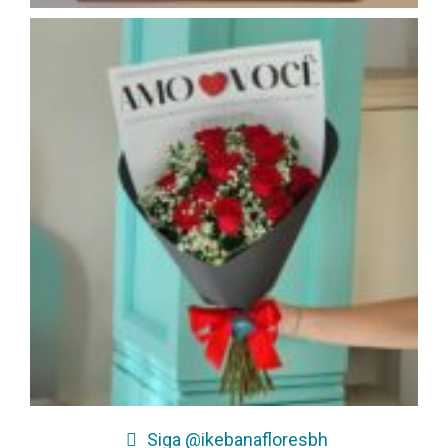
Siga @ikebanafloresbh